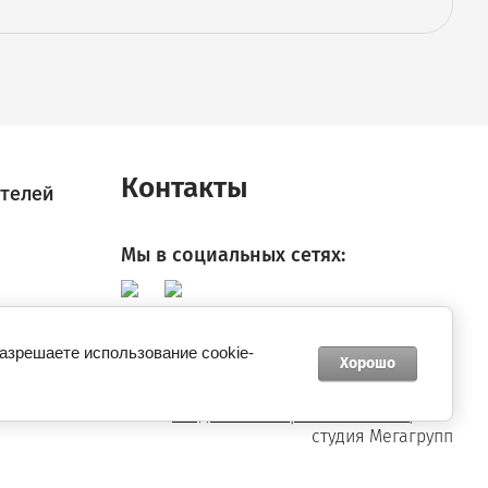
Контакты
телей
Мы в социальных сетях:
разрешаете использование cookie-
Хорошо
new
universalnaya-frezernaya-karetka.ru
—
создание интернет-магазина
, веб-
студия Мегагрупп