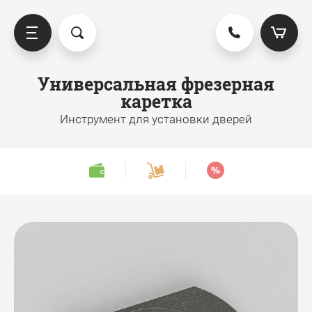
Универсальная фрезерная
каретка
ниверсальные фрезерные
Инструмент для установки дверей
аретки
Универсальная фрезерная
каретка