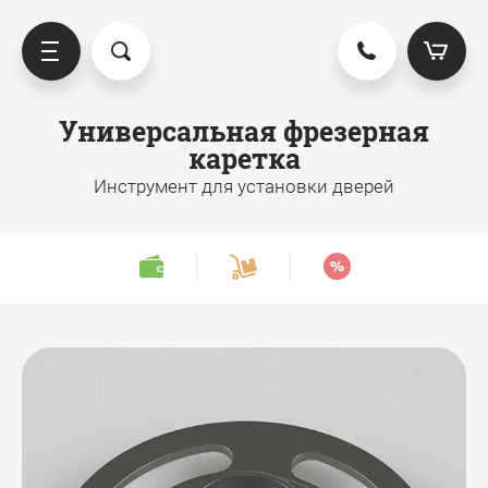
Универсальная фрезерная
каретка
ниверсальные фрезерные
Инструмент для установки дверей
аретки
Универсальная фрезерная
каретка