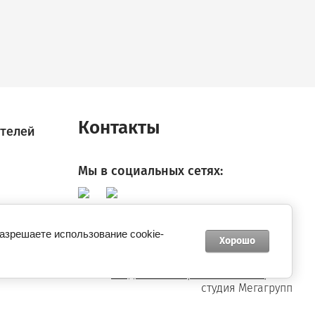
Контакты
телей
Мы в социальных сетях:
разрешаете использование cookie-
Хорошо
new
universalnaya-frezernaya-karetka.ru
—
создание интернет-магазина
, веб-
студия Мегагрупп